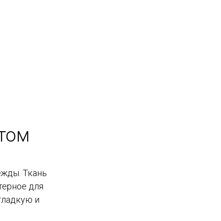
ктом
ежды. Ткань
ктерное для
гладкую и