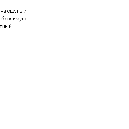
 на ощупь и
еобходимую
ртный