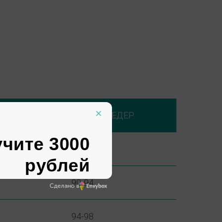
АЛИИ
ОБХВАТ БЕДЕР
86-90
90-94
Сделано в
94-98