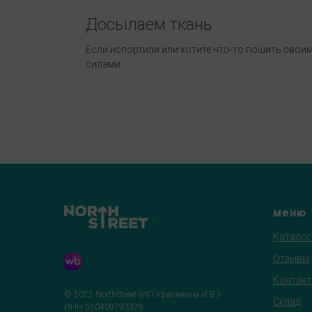
Досылаем ткань
Если испортили или хотите что-то пошить свои
силами.
меню
Каталог
Отзывы
Контак
© 2022 NorthStreet (ИП Крапивина И.В.)
Склад
ИНН 550409793379