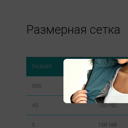
Размерная сетка
РАЗМЕР
РОСТ
XXS
152-176
XS
152-182
S
158-188