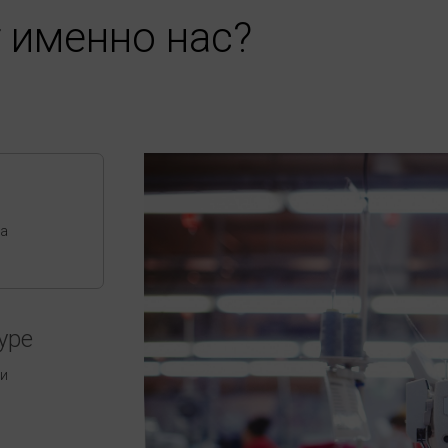
 именно нас?
ва
уре
ши