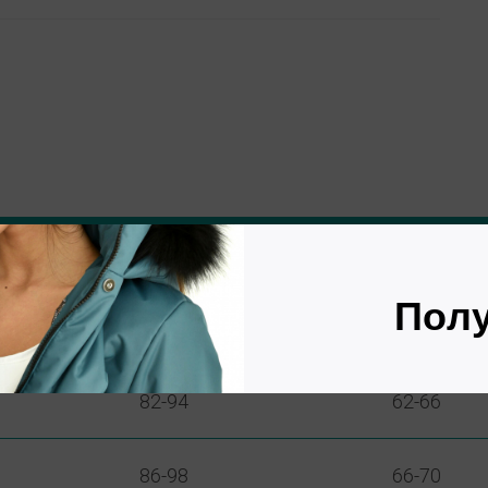
ОБХВАТ ГРУДИ
ОБХВАТ Т
78-90
58-62
82-94
62-66
86-98
66-70